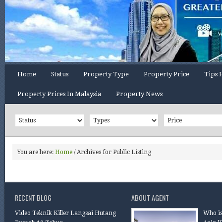
Home
Status
Property Type
Property Price
Tips 
Property Prices In Malaysia
Property News
You are here:
Home
/
Archives for Public Listing
RECENT BLOG
ABOUT AGENT
Video Teknik Killer Langsai Hutang
Who is