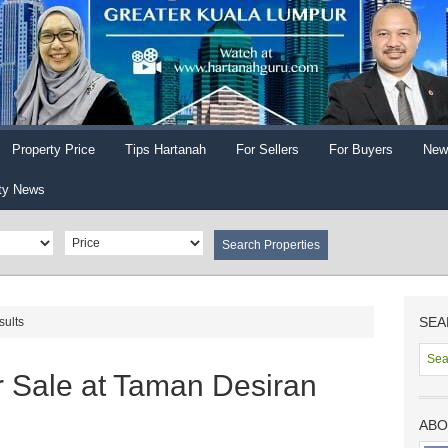
Property Price
Tips Hartanah
For Sellers
For Buyers
New
ty News
SEA
sults
r Sale at Taman Desiran
ABO