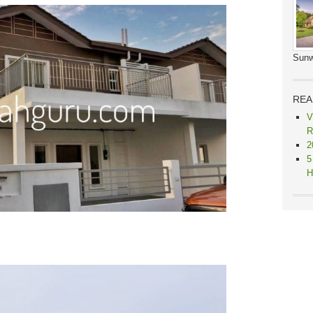
Sunw
REA
V
R
2
5
H