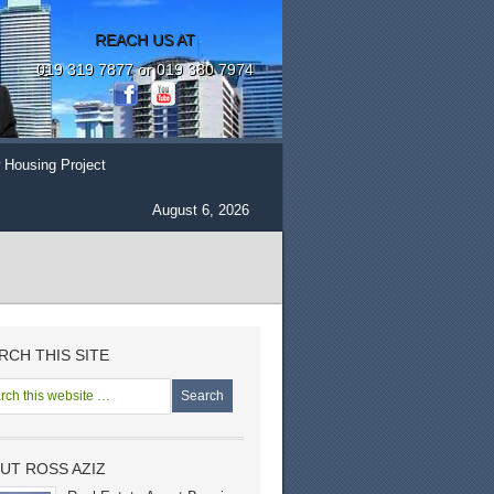
REACH US AT
019 319 7877 or 019 380 7974
 Housing Project
August 6, 2026
RCH THIS SITE
UT ROSS AZIZ