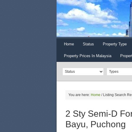
Home
Status
Property Type
Property Prices In Malaysia
Proper
You are here:
Home
/
Listing Search Re
2 Sty Semi-D Fo
Bayu, Puchong