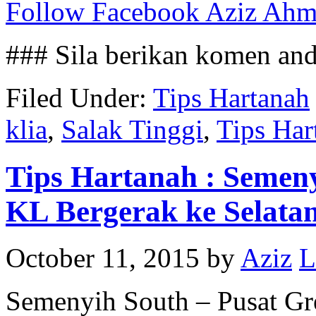
Follow Facebook Aziz Ah
### Sila berikan komen an
Filed Under:
Tips Hartanah
klia
,
Salak Tinggi
,
Tips Har
Tips Hartanah : Semeny
KL Bergerak ke Selata
October 11, 2015
by
Aziz
L
Semenyih South – Pusat Gre