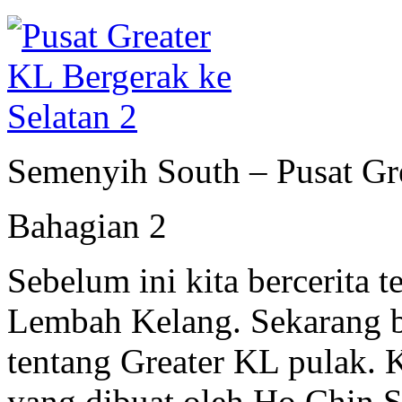
Semenyih South – Pusat Gre
Bahagian 2
Sebelum ini kita bercerita 
Lembah Kelang. Sekarang b
tentang Greater KL pulak. 
yang dibuat oleh Ho Chin So