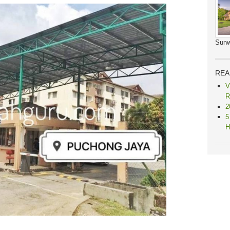
Sunw
REA
V
R
2
5
H