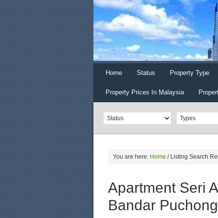
Home
Status
Property Type
Property Prices In Malaysia
Proper
You are here:
Home
/
Listing Search Re
Apartment Seri A
Bandar Puchong