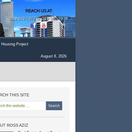
REACH US AT
019 319 7877 or 019 380 7974
 Housing Project
August 8, 2026
RCH THIS SITE
UT ROSS AZIZ