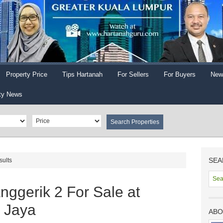
Property Price
Tips Hartanah
For Sellers
For Buyers
New
ty News
SEA
sults
nggerik 2 For Sale at
 Jaya
ABO