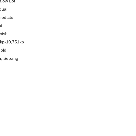
low Lot
dual
mediate
t
nish
kp-10,751kp
old
gi, Sepang