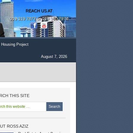
REACH US AT
019 319 7877 or 019 380 7974
 Housing Project
August 7, 2026
RCH THIS SITE
UT ROSS AZIZ