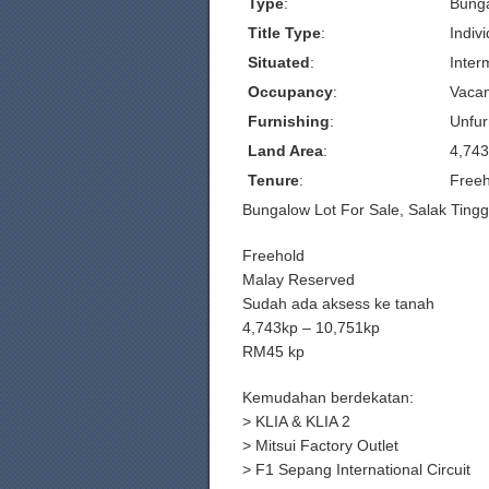
Type
:
Bunga
Title Type
:
Indivi
Situated
:
Inter
Occupancy
:
Vacan
Furnishing
:
Unfur
Land Area
:
4,743
Tenure
:
Freeh
Bungalow Lot For Sale, Salak Ting
Freehold
Malay Reserved
Sudah ada aksess ke tanah
4,743kp – 10,751kp
RM45 kp
Kemudahan berdekatan:
> KLIA & KLIA 2
> Mitsui Factory Outlet
> F1 Sepang International Circuit