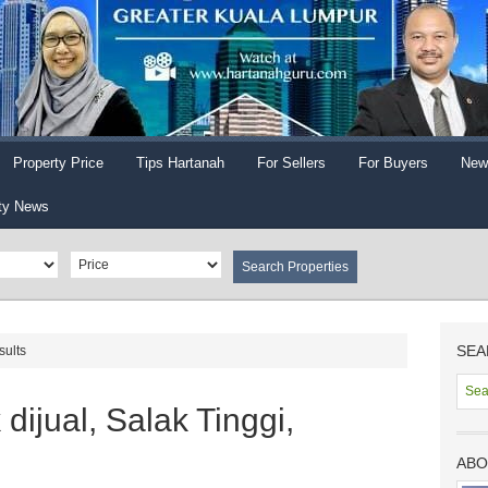
Property Price
Tips Hartanah
For Sellers
For Buyers
New
ty News
SEA
sults
dijual, Salak Tinggi,
ABO