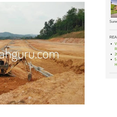
Sunw
REA
V
R
2
5
H