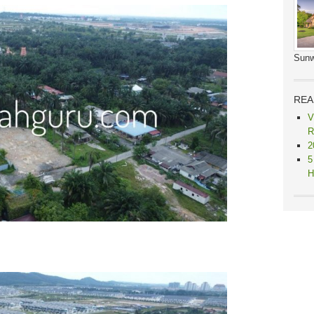
Sunw
REA
V
R
2
5
H