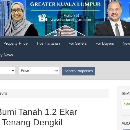
Property Price
Tips Hartanah
For Sellers
For Buyers
New
ty News
SEA
sults
umi Tanah 1.2 Ekar
Tenang Dengkil
ABO