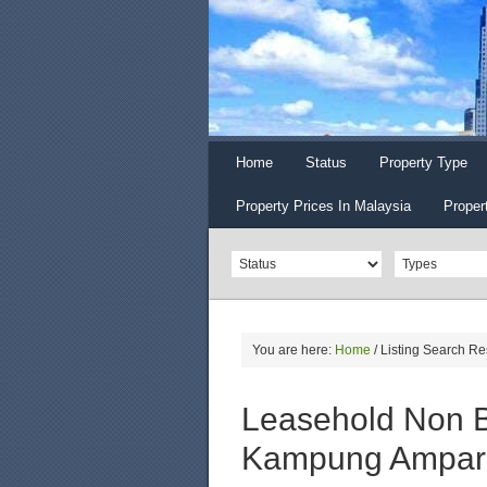
Home
Status
Property Type
Property Prices In Malaysia
Proper
You are here:
Home
/
Listing Search Re
Leasehold Non B
Kampung Ampar 