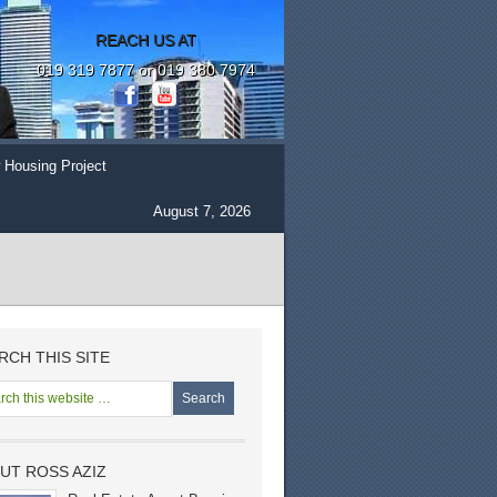
REACH US AT
019 319 7877 or 019 380 7974
 Housing Project
August 7, 2026
RCH THIS SITE
UT ROSS AZIZ