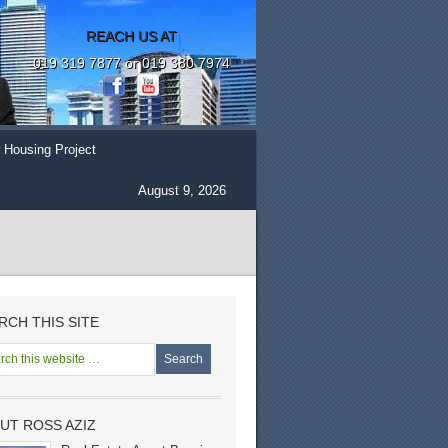
REACH US AT
019 319 7877 or 019 380 7974
 Housing Project
August 9, 2026
RCH THIS SITE
UT ROSS AZIZ