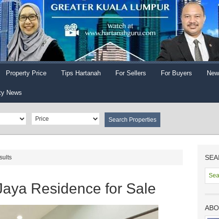
Property Price
Tips Hartanah
For Sellers
For Buyers
New
ty News
SEA
sults
aya Residence for Sale
ABO