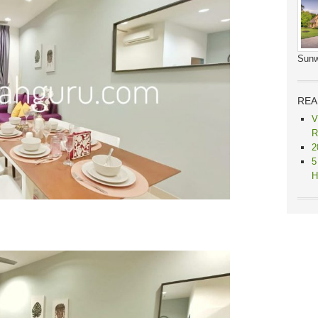
Sunw
REA
V
R
2
5
H