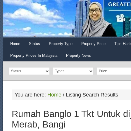
Home
Status
Property Type
Property Price
Tips Hart
Property Prices In Malaysia
Property News
You are here:
Home
/
Listing Search Results
Rumah Banglo 1 Tkt Untuk dij
Merab, Bangi