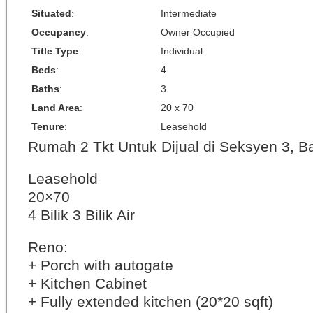
Situated
:
Intermediate
Occupancy
:
Owner Occupied
Title Type
:
Individual
Beds
:
4
Baths
:
3
Land Area
:
20 x 70
Tenure
:
Leasehold
Rumah 2 Tkt Untuk Dijual di Seksyen 3, B
Leasehold
20×70
4 Bilik 3 Bilik Air
Reno:
+ Porch with autogate
+ Kitchen Cabinet
+ Fully extended kitchen (20*20 sqft)