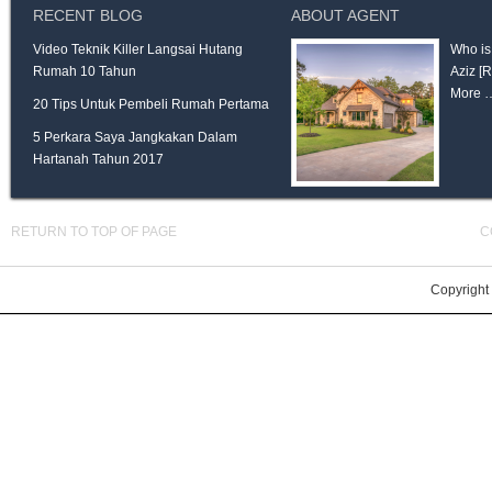
RECENT BLOG
ABOUT AGENT
Video Teknik Killer Langsai Hutang
Who is
Rumah 10 Tahun
Aziz
[
More 
20 Tips Untuk Pembeli Rumah Pertama
5 Perkara Saya Jangkakan Dalam
Hartanah Tahun 2017
RETURN TO TOP OF PAGE
C
Copyright