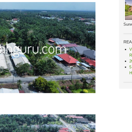
Sunw
REA
V
R
2
5
H