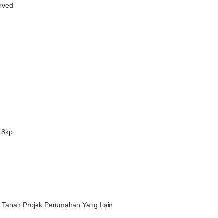
rved
18kp
 Tanah Projek Perumahan Yang Lain