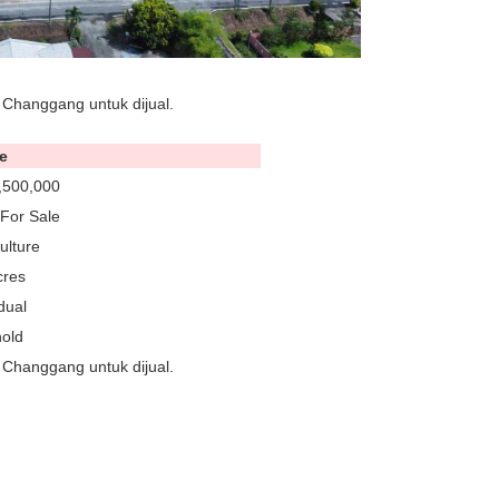
t Changgang untuk dijual.
e
,500,000
For Sale
ulture
cres
dual
old
t Changgang untuk dijual.