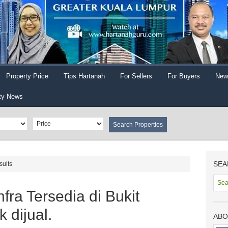
Property Price
Tips Hartanah
For Sellers
For Buyers
New
ty News
SEA
sults
fra Tersedia di Bukit
 dijual.
ABO