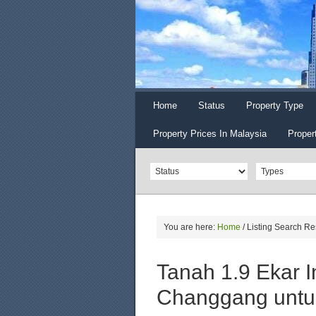
Home
Status
Property Type
Property Prices In Malaysia
Proper
You are here:
Home
/
Listing Search Re
Tanah 1.9 Ekar In
Changgang untuk