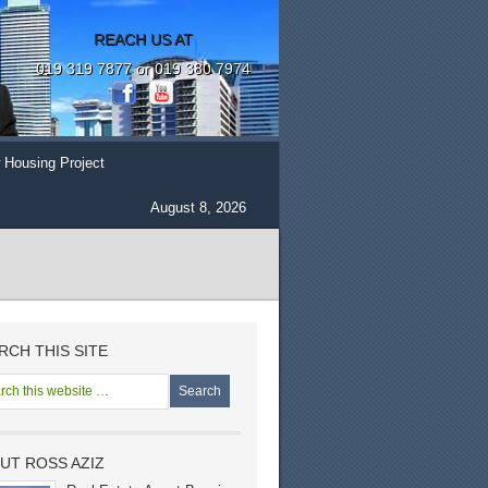
REACH US AT
019 319 7877 or 019 380 7974
 Housing Project
August 8, 2026
RCH THIS SITE
UT ROSS AZIZ