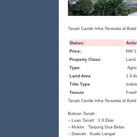
Tanah Cantik Infra Tersedia di Buki
Status:
Activ
Price:
RM 1
Property Class:
Land 
Type
:
Agric
Land Area
:
1.9 A
Title Type
:
Indivi
Tenure
:
Freeh
Tanah Cantik Infra Tersedia di Buki
Butiran Tanah :
– Luas Tanah : 1.9 Ekar
– Mukim : Tanjung Dua Belas
– Daerah : Kuala Langat