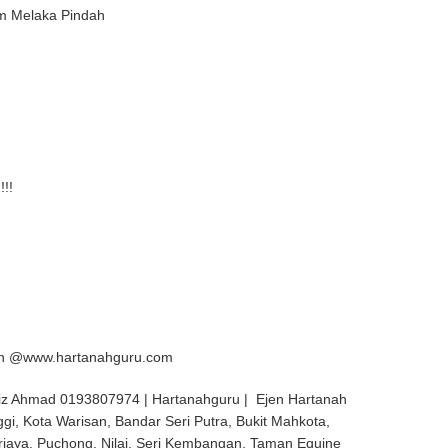
im Melaka Pindah
!!!
ajah @www.hartanahguru.com
iz Ahmad 0193807974 | Hartanahguru | Ejen Hartanah
ggi, Kota Warisan, Bandar Seri Putra, Bukit Mahkota,
rjaya, Puchong, Nilai, Seri Kembangan, Taman Equine