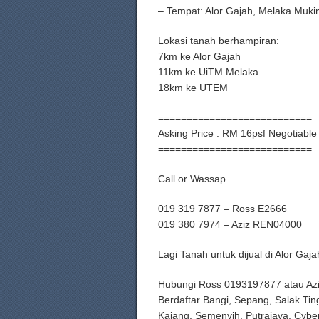
– Tempat: Alor Gajah, Melaka Muk
Lokasi tanah berhampiran:
7km ke Alor Gajah
11km ke UiTM Melaka
18km ke UTEM
===========================
Asking Price : RM 16psf Negotiable 
===========================
Call or Wassap
019 319 7877 – Ross E2666
019 380 7974 – Aziz REN04000
Lagi Tanah untuk dijual di Alor G
Hubungi Ross 0193197877 atau Az
Berdaftar Bangi, Sepang, Salak Tin
Kajang, Semenyih, Putrajaya, Cybe