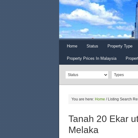
Home
Status
Property Type
Property Prices In Malaysia
Proper
You are here:
Home
/
Listing Search Re
Tanah 20 Ekar utk
Melaka