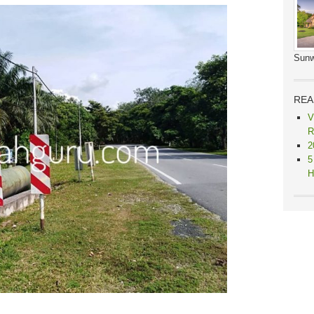
Sunw
REA
V
R
2
5
H