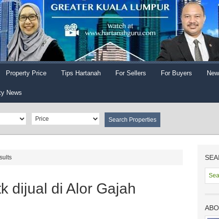
Property Price
Tips Hartanah
For Sellers
For Buyers
New
ty News
SEA
sults
 dijual di Alor Gajah
ABO