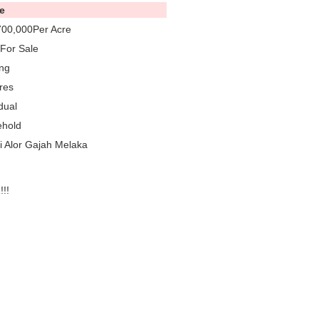
e
00,000Per Acre
For Sale
ing
res
dual
ehold
i Alor Gajah Melaka
!!!