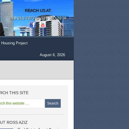
REACH US AT
019 319 7877 or 019 380 7974
 Housing Project
August 6, 2026
RCH THIS SITE
UT ROSS AZIZ