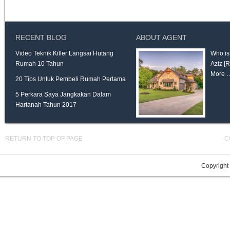
RECENT BLOG
ABOUT AGENT
Video Teknik Killer Langsai Hutang
Who is
Rumah 10 Tahun
Aziz
[
More 
20 Tips Untuk Pembeli Rumah Pertama
5 Perkara Saya Jangkakan Dalam
Hartanah Tahun 2017
RETURN TO TOP OF PAGE
C
Copyright