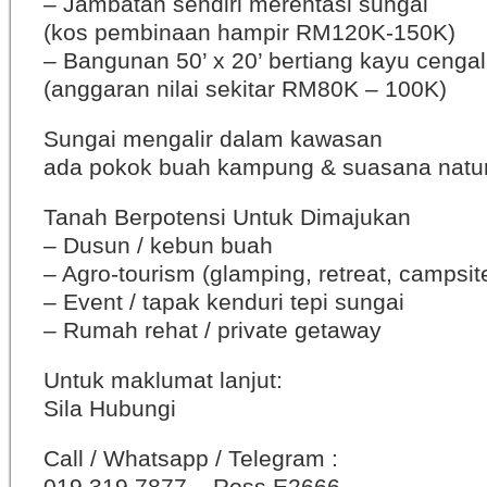
– Jambatan sendiri merentasi sungai
(kos pembinaan hampir RM120K-150K)
– Bangunan 50’ x 20’ bertiang kayu cengal
(anggaran nilai sekitar RM80K – 100K)
Sungai mengalir dalam kawasan
ada pokok buah kampung & suasana natur
Tanah Berpotensi Untuk Dimajukan
– Dusun / kebun buah
– Agro-tourism (glamping, retreat, campsit
– Event / tapak kenduri tepi sungai
– Rumah rehat / private getaway
Untuk maklumat lanjut:
Sila Hubungi
Call / Whatsapp / Telegram :
019 319 7877 – Ross E2666