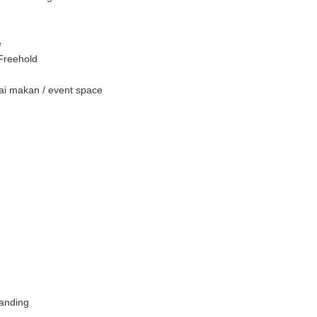
e
Freehold
ai makan / event space
anding