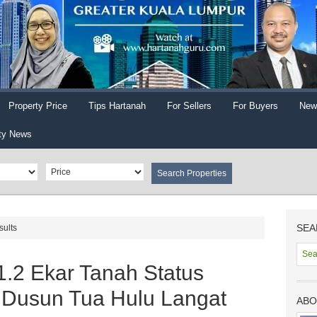
Property Price
Tips Hartanah
For Sellers
For Buyers
New
ty News
SEA
sults
1.2 Ekar Tanah Status
 Dusun Tua Hulu Langat
ABO