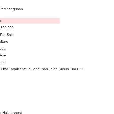
k Pembangunan
e
,800,000
For Sale
ulture
dual
Acre
old
kar Tanah Status Bangunan Jalan Dusun Tua Hulu
a Hulu Langat