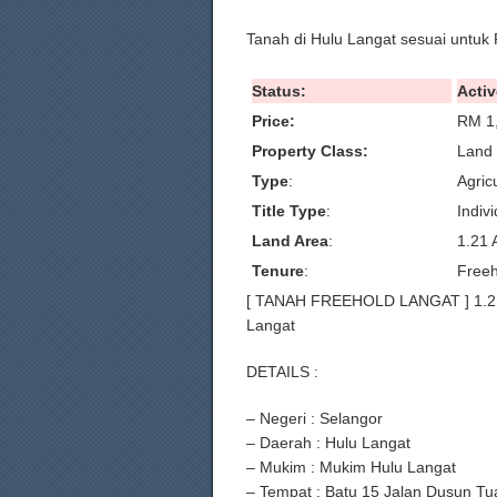
Tanah di Hulu Langat sesuai untu
Status:
Activ
Price:
RM 1
Property Class:
Land 
Type
:
Agric
Title Type
:
Indivi
Land Area
:
1.21 
Tenure
:
Freeh
[ TANAH FREEHOLD LANGAT ] 1.2 E
Langat
DETAILS :
– Negeri : Selangor
– Daerah : Hulu Langat
– Mukim : Mukim Hulu Langat
– Tempat : Batu 15 Jalan Dusun Tu