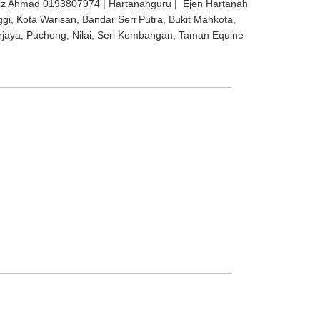
iz Ahmad 0193807974 | Hartanahguru | Ejen Hartanah
ggi, Kota Warisan, Bandar Seri Putra, Bukit Mahkota,
rjaya, Puchong, Nilai, Seri Kembangan, Taman Equine