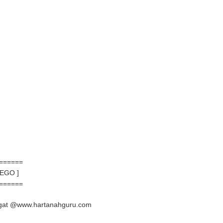
======
NEGO ]
======
angat @www.hartanahguru.com