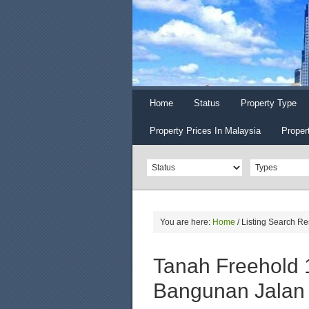
Home
Status
Property Type
Property Prices In Malaysia
Proper
You are here:
Home
/
Listing Search Re
Tanah Freehold 
Bangunan Jalan