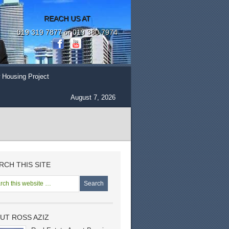
REACH US AT
019 319 7877 or 019 380 7974
 Housing Project
August 7, 2026
RCH THIS SITE
UT ROSS AZIZ