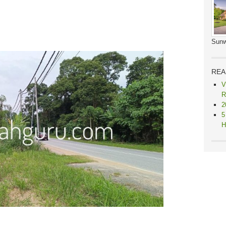
Sunw
REA
V
R
2
5
H