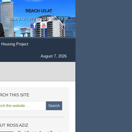
REACH US AT
019 319 7877 or 019 380 7974
 Housing Project
August 7, 2026
RCH THIS SITE
UT ROSS AZIZ