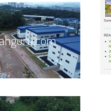
Sunw
REA
V
R
2
5
H