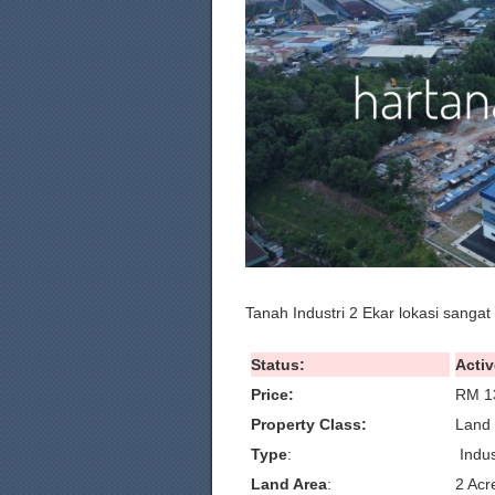
Tanah Industri 2 Ekar lokasi sanga
Status:
Activ
Price:
RM 1
Property Class:
Land 
Type
:
Indus
Land Area
:
2 Acr