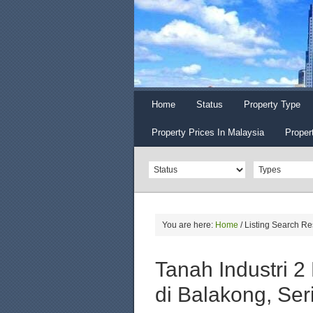
Home
Status
Property Type
Property Prices In Malaysia
Proper
You are here:
Home
/
Listing Search Re
Tanah Industri 2 
di Balakong, Se