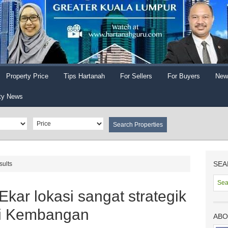
Property Price
Tips Hartanah
For Sellers
For Buyers
New
ty News
SEA
sults
Ekar lokasi sangat strategik
ri Kembangan
ABO