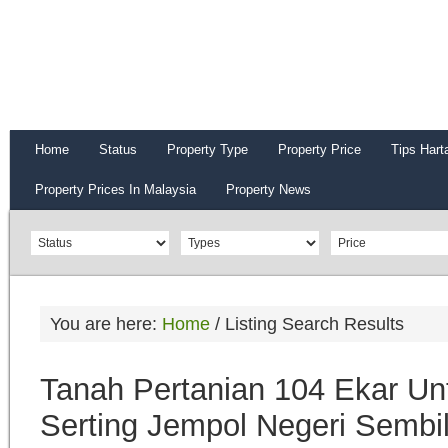
Home
Status
Property Type
Property Price
Tips Hart
Property Prices In Malaysia
Property News
You are here:
Home
/
Listing Search Results
Tanah Pertanian 104 Ekar Unt
Serting Jempol Negeri Sembi