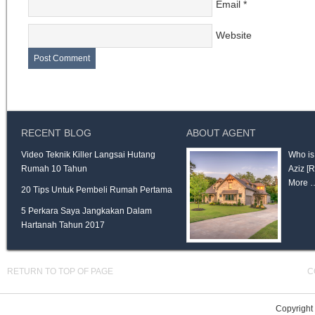
Email
*
Website
RECENT BLOG
ABOUT AGENT
Video Teknik Killer Langsai Hutang
Who is
Rumah 10 Tahun
Aziz
[
More 
20 Tips Untuk Pembeli Rumah Pertama
5 Perkara Saya Jangkakan Dalam
Hartanah Tahun 2017
RETURN TO TOP OF PAGE
C
Copyright