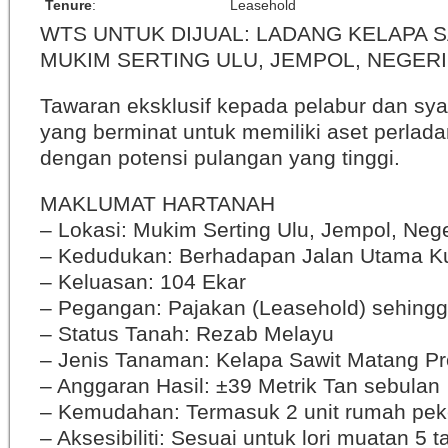
Tenure
:
Leasehold
WTS UNTUK DIJUAL: LADANG KELAPA S
MUKIM SERTING ULU, JEMPOL, NEGER
Tawaran eksklusif kepada pelabur dan sya
yang berminat untuk memiliki aset perla
dengan potensi pulangan yang tinggi.
MAKLUMAT HARTANAH
– Lokasi: Mukim Serting Ulu, Jempol, Neg
– Kedudukan: Berhadapan Jalan Utama Ku
– Keluasan: 104 Ekar
– Pegangan: Pajakan (Leasehold) sehing
– Status Tanah: Rezab Melayu
– Jenis Tanaman: Kelapa Sawit Matang Pr
– Anggaran Hasil: ±39 Metrik Tan sebulan
– Kemudahan: Termasuk 2 unit rumah pek
– Aksesibiliti: Sesuai untuk lori muatan 5 t