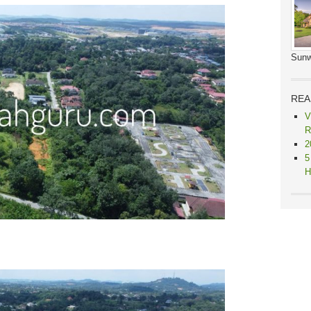
Sunw
REA
V
R
2
5
H