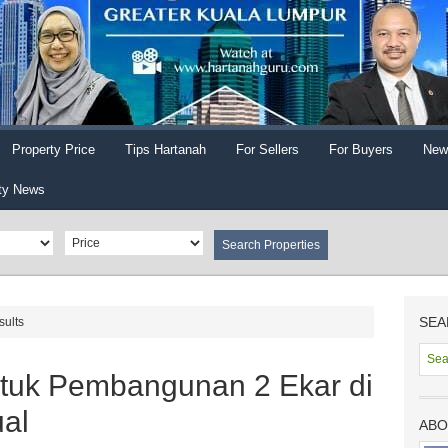
Property Price
Tips Hartanah
For Sellers
For Buyers
New
ty News
SEA
sults
tuk Pembangunan 2 Ekar di
ual
ABO