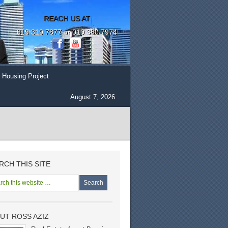
REACH US AT
019 319 7877 or 019 380 7974
 Housing Project
August 7, 2026
RCH THIS SITE
UT ROSS AZIZ