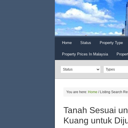
Home
Status
Property Type
Property Prices In Malaysia
Proper
You are here:
Home
/
Listing Search Re
Tanah Sesuai un
Kuang untuk Dij