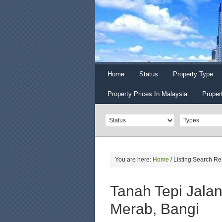
Home
Status
Property Type
Property Prices In Malaysia
Proper
You are here:
Home
/
Listing Search Re
Tanah Tepi Jalan
Merab, Bangi