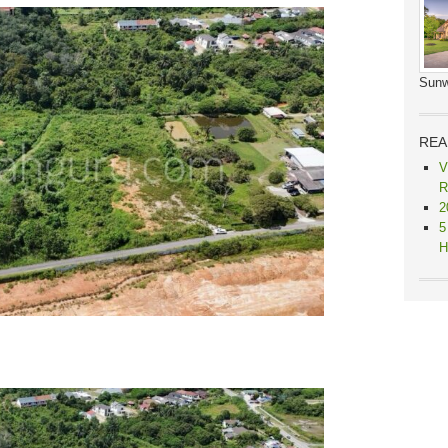
Sunw
REA
V
R
2
5
H