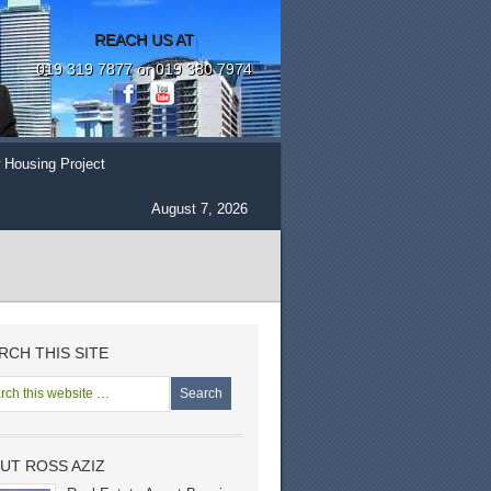
REACH US AT
019 319 7877 or 019 380 7974
 Housing Project
August 7, 2026
RCH THIS SITE
UT ROSS AZIZ