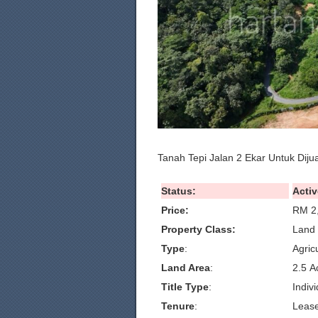
Tanah Tepi Jalan 2 Ekar Untuk Diju
Status:
Activ
Price:
RM 2
Property Class:
Land 
Type
:
Agric
Land Area
:
2.5 A
Title Type
:
Indivi
Tenure
:
Leas