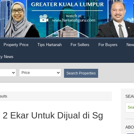
Property Price
Tips Hartanah
For Sellers
For Buyers
New
ty News
SEA
sults
 2 Ekar Untuk Dijual di Sg
ABO