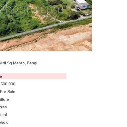
al di Sg Merab, Bangi
e
,500,000
For Sale
ulture
cres
dual
ehold