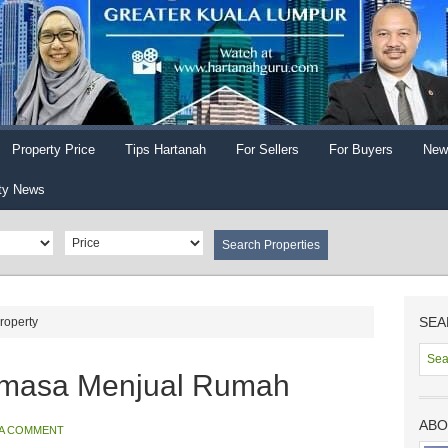
Property Price
Tips Hartanah
For Sellers
For Buyers
New
ty News
SEA
Property
emasa Menjual Rumah
ABO
 A COMMENT