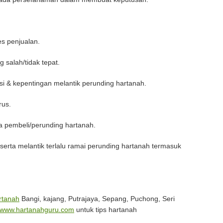
es penjualan.
 salah/tidak tepat.
 & kepentingan melantik perunding hartanah.
rus.
a pembeli/perunding hartanah.
r serta melantik terlalu ramai perunding hartanah termasuk
rtanah
Bangi, kajang, Putrajaya, Sepang, Puchong, Seri
www.hartanahguru.com
untuk tips hartanah