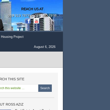
REACH US AT
019 319 7877 or 019 380 7974
 Housing Project
August 6, 2026
RCH THIS SITE
UT ROSS AZIZ