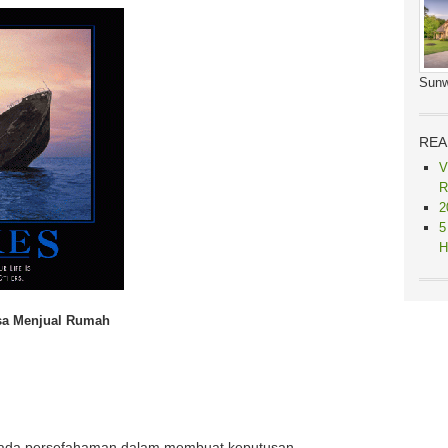
Sunw
REA
V
R
2
5
H
asa Menjual Rumah
tiada persefahaman dalam membuat keputusan.