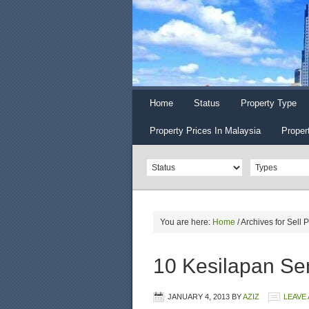
Home
Status
Property Type
Property Prices In Malaysia
Proper
You are here:
Home
/
Archives for Sell 
10 Kesilapan S
JANUARY 4, 2013
BY
AZIZ
LEAVE