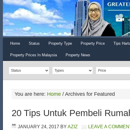
Home
Status
Property Type
Property Price
Tips Hart
Property Prices In Malaysia
Property News
You are here:
Home
/
Archives for Featured
20 Tips Untuk Pembeli Ruma
JANUARY 24, 2017
BY
AZIZ
LEAVE A COMMEN