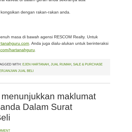
n kongsikan dengan rakan-rakan anda.
epenuh masa di bawah agensi RESCOM Realty. Untuk
rtanahguru.com
. Anda juga dialu-alukan untuk berinteraksi
.com/hartanahguru
.
AGGED WITH:
EJEN HARTANAH
,
JUAL RUMAH
,
SALE & PURCHASE
ERJANJIAN JUAL BELI
g menunjukkan maklumat
h anda Dalam Surat
eli
OMMENT