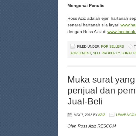
Mengenai Penulis
Ross Aziz adalah ejen hartanah s
senarai hartanah sila layari
www.ha
dengan Ross Aziz di
www.facebook
FILED UNDER:
FOR SELLERS
T
AGREEMENT
,
SELL PROPERTY
,
SURAT P
Muka surat yang
penjual dan pemb
Jual-Beli
MAY 7, 2013
BY
AZIZ
LEAVE A C
Oleh Ross Aziz RESCOM