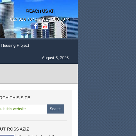
REACH US AT
019 319 7877 or 019 380 7974
 Housing Project
August 6, 2026
RCH THIS SITE
UT ROSS AZIZ