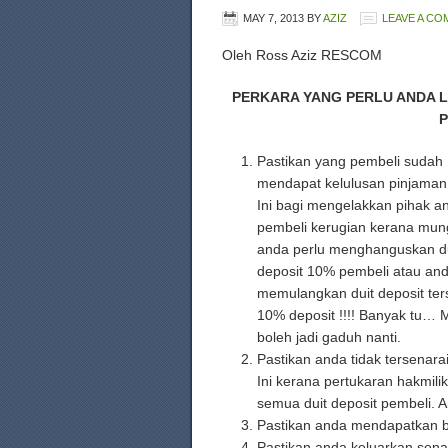
MAY 7, 2013
BY
AZIZ
LEAVE A C
Oleh Ross Aziz RESCOM
PERKARA YANG PERLU ANDA 
P
Pastikan yang pembeli sudah
mendapat kelulusan pinjaman
Ini bagi mengelakkan pihak a
pembeli kerugian kerana mun
anda perlu menghanguskan du
deposit 10% pembeli atau and
memulangkan duit deposit ter
10% deposit !!!! Banyak tu… 
boleh jadi gaduh nanti.
Pastikan anda tidak tersenarai
Ini kerana pertukaran hakmil
semua duit deposit pembeli. 
Pastikan anda mendapatkan bil
Pastikan anda keluarkan sena