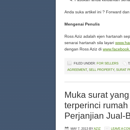
Anda suka artikel ini ? Forward da
Mengenai Penulis
Ross Aziz adalah ejen hartanah s
senarai hartanah sila layari
www.ha
dengan Ross Aziz di
www.facebook
FILED UNDER:
FOR SELLERS
T
AGREEMENT
,
SELL PROPERTY
,
SURAT P
Muka surat yan
terperinci ruma
Perjanjian Jual-B
MAY 7, 2013
BY
AZIZ
LEAVE A C