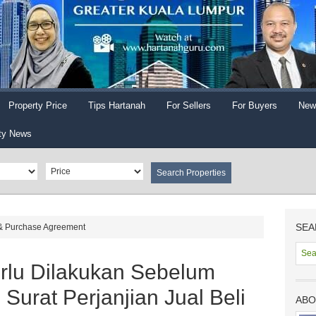
Property Price
Tips Hartanah
For Sellers
For Buyers
New
ty News
SEA
 & Purchase Agreement
rlu Dilakukan Sebelum
urat Perjanjian Jual Beli
ABO