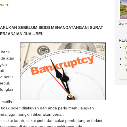
OMMENT
Sunw
LAKUKAN SEBELUM SESSI MENANDATANGANI SURAT
ERJANJIAN JUAL-BELI
REA
V
 bank.
R
nda atau
2
gkin
5
H
it
a perlu
sebut.
Mungkin
 muflis.
ik tidak boleh dilakukan dan anda perlu memulangkan
Anda juga mungkin dikenakan penalti
 cukai tanah, cukai pintu dan cukai pembetungan terkini
rai kaveat di dalam geran anda sekiranya ada