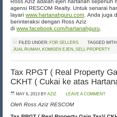
Ross Aziz adalah ejen hartanah sepenuh 
agensi RESCOM Realty. Untuk senarai har
layari
www.hartanahguru.com
. Anda juga 
berinteraksi dengan Ross Aziz
di
www.facebook.com/hartanahguru
.
FILED UNDER:
FOR SELLERS
TAGGED WITH
JUAL RUMAH
,
KOMISEN EJEN
,
SELL PROPERTY
Tax RPGT ( Real Property Gai
CKHT ( Cukai ke atas Hartan
MAY 6, 2013
BY
AZIZ
LEAVE A COMMENT
Oleh Ross Aziz RESCOM
Tax RPGT ( Real Property Gain Tax)/ CKH