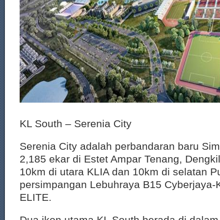
KL South – Serenia City
Serenia City adalah perbandaran baru Si
2,185 ekar di Estet Ampar Tenang, Dengki
10km di utara KLIA dan 10km di selatan Put
persimpangan Lebuhraya B15 Cyberjaya-
ELITE.
Dua ikon utama KL South berada di dalam 